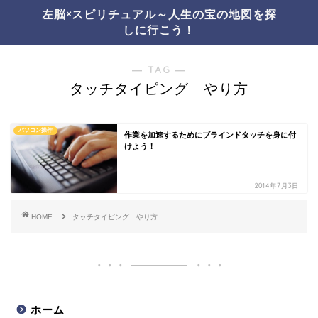
左脳×スピリチュアル～人生の宝の地図を探
しに行こう！
― TAG ―
タッチタイピング やり方
パソコン操作
作業を加速するためにブラインドタッチを身に付
けよう！
2014年7月3日
HOME
タッチタイピング やり方
ホーム