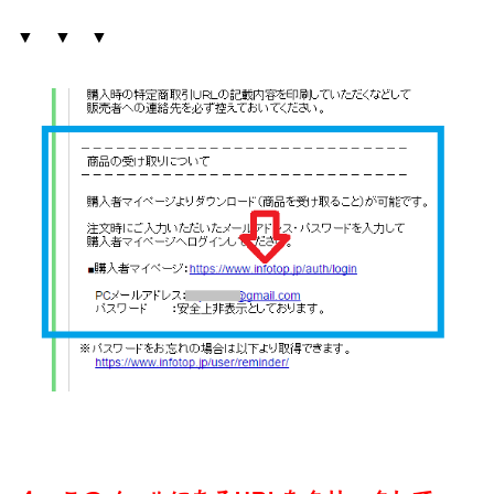
▼ ▼ ▼