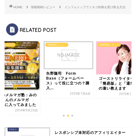
HOME
情報商材レビュー
インフォトップでミネコ特典を受け取る方法
RELATED POST
商材レビュー
情報商材レビュー
情報商材レビュー
矢野隆司 Form
Base（フォームベー
ゴーストリライター
ス）って役に立つの？購
「簡易版」と「通常
入...
の違い教えます
2015年7月6日
2015年12
題のメルマガ塾：みの
りさんのメルマガ
EROに入ってみました
2014年9月20日
レスポンシブ未対応のアフィリエイター