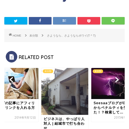
HOME
未分類
さようなら、さようならボウイ(T ^ T)
RELATED POST
類
未分類
未分類
ログの記事にアフィリ
SeesaaブログがGoo
イトリンクを入れる方
からペナルティを受
た！？検索して...
2014年9月12日
2015年9
ビジネスは、やっぱり人
対人 | 結城市で打ち合わ
せ