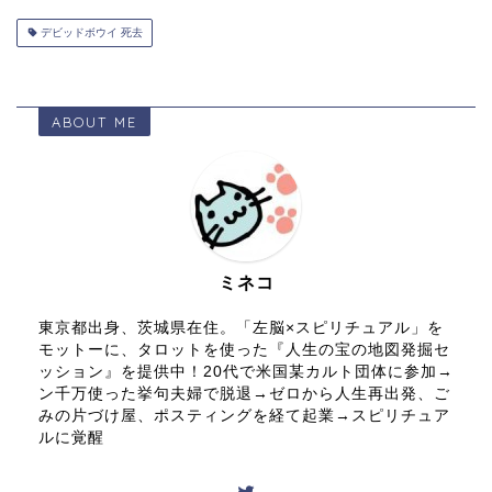
デビッドボウイ 死去
ABOUT ME
ミネコ
東京都出身、茨城県在住。「左脳×スピリチュアル」を
モットーに、タロットを使った『人生の宝の地図発掘セ
ッション』を提供中！20代で米国某カルト団体に参加→
ン千万使った挙句夫婦で脱退→ゼロから人生再出発、ご
みの片づけ屋、ポスティングを経て起業→スピリチュア
ルに覚醒